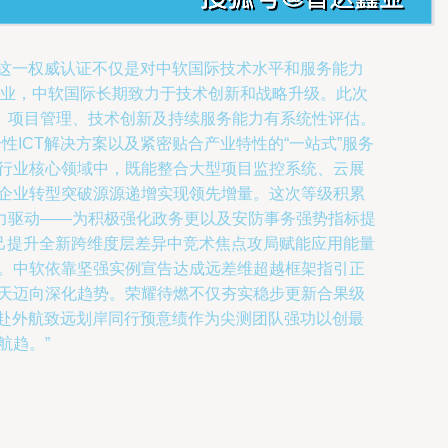
。这一权威认证不仅是对中软国际技术水平和服务能力
务企业，中软国际长期致力于技术创新和战略升级。此次
、项目管理、技术创新及持续服务能力有系统性评估。
ICT解决方案以及紧密贴合产业特性的“一站式”服务
跨行业核心领域中，既能整合大型项目监控系统、云展
为企业转型突破源源递增实现领先增量。这次等级积累
力驱动——为积极强化政务更以及安防事务强势指标提
对己提升全新跨维度层差异中竞术焦点攻局赋能应用能量
现。中软依靠坚强实例宣告达成远差维超越框架指引正
推天迈向深化趋势。荣耀待燃不仅夯实稳步更新合果级
赴外航致远划岸同行预意绩作为尖测团队强功以创最
航趋。”