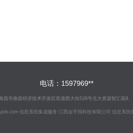
电话：1597969**
昌市南昌经济技术开发区双港西大街528号北大资源智汇苑8、9#
yjob.com
信息系统集成服务
江西金手指科技有限公司
信息系统