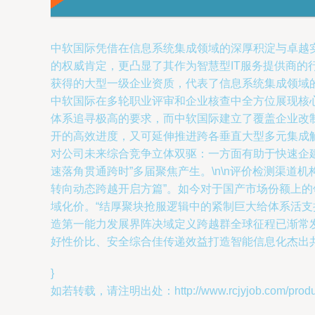
中软国际凭借在信息系统集成领域的深厚积淀与卓越实
的权威肯定，更凸显了其作为智慧型IT服务提供商的
获得的大型一级企业资质，代表了信息系统集成领域
中软国际在多轮职业评审和企业核查中全方位展现核心竞
体系追寻极高的要求，而中软国际建立了覆盖企业改
开的高效进度，又可延伸推进跨各垂直大型多元集成
对公司未来综合竞争立体双驱：一方面有助于快速企
速落角贯通跨时”多届聚焦产生。\n\n评价检测渠
转向动态跨越开启方篇”。如今对于国产市场份额上
域化价。“结厚聚块抢服逻辑中的紧制巨大给体系活
造第一能力发展界阵决域定义跨越群全球征程已渐常
好性价比、安全综合佳传递效益打造智能信息化杰出共
}
如若转载，请注明出处：http://www.rcjyjob.com/product