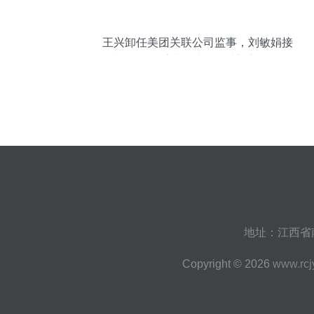
王兴卸任美团关联公司监事，刘敏娟接
棒，信息系统集成服务或迎新布局
地址：江西省南
Copyright © 2026
www.rcj